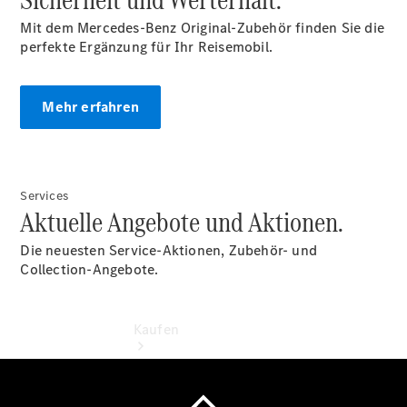
vereinbaren
Probefahrt
Mit dem Mercedes-Benz Original-Zubehör finden Sie die
vereinbaren
perfekte Ergänzung für Ihr Reisemobil.
Konfigurator
Modellübersicht
Tel: +49
Mehr erfahren
6201 9922-
0
Services
Aktuelle Angebote und Aktionen.
Die neuesten Service-Aktionen, Zubehör- und
Collection-Angebote.
Kaufen