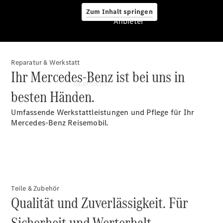
Zum Inhalt springen
Anbieter
Reparatur & Werkstatt
Anbieter
Ihr Mercedes-Benz ist bei uns in
Übersicht
besten Händen.
Umfassende Werkstattleistungen und Pflege für Ihr
Mercedes-Benz Reisemobil.
Startseite
Ansprechpartner
finden
Teile & Zubehör
Beratung
Qualität und Zuverlässigkeit. Für
vereinbaren
Servicetermin
Sicherheit und Werterhalt.