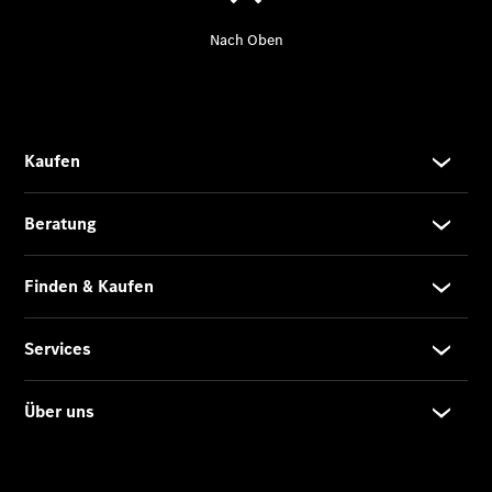
Übersicht
140 Jahre
Innovation
Mercedes-
Benz
Store
Neuwagenangebote
EQA Leasing
Privatkunden
Leasing
Privatkunden
Leasing