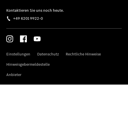
Gewerbekunden
Finanzierung
Privatkunden
Finanzierung
Gewerbekunden
V-Klasse
V-Klasse
Marco Polo
Limousinen
Der
elektrische
CLA mit EQ-
Technologie
Der neue
CLA
EQE