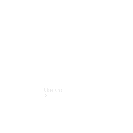
Benz Rent
Gebrauchtwagensuche
Finanzdienste
Digitale
Extras
Über uns