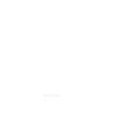
Sterne -
elektrisch
Mercedes-
Benz
Online
Store
Services