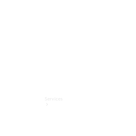
Sterne -
elektrisch
Mercedes-
Benz
Online
Store
Services