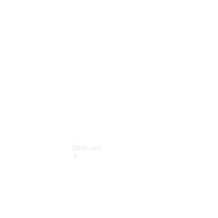
Benz Rent
Gebrauchtwagensuche
Finanzdienste
Digitale
Extras
Über uns