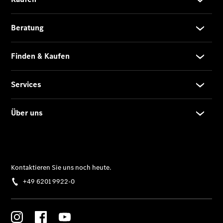
Gewerbekunden
Finanzierung
Privatkunden
Finanzierung
Gewerbekunden
V-Klasse
V-Klasse
Marco Polo
Limousinen
Der
elektrische
CLA mit EQ-
Technologie
Der neue
CLA
EQE