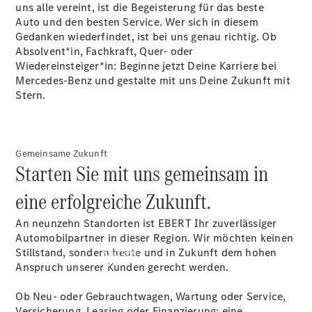
vereinbaren
uns alle vereint, ist die Begeisterung für das beste
Probefahrt
Auto und den besten Service. Wer sich in diesem
vereinbaren
Gedanken wiederfindet, ist bei uns genau richtig. Ob
Konfigurator
Absolvent*in, Fachkraft, Quer- oder
Modellübersicht
Wiedereinsteiger*in: Beginne jetzt Deine Karriere bei
Tel: +49
Mercedes-Benz und gestalte mit uns Deine Zukunft mit
6201 9922-
Stern.
0
Gemeinsame Zukunft
Starten Sie mit uns gemeinsam in
eine erfolgreiche Zukunft.
An neunzehn Standorten ist EBERT Ihr zuverlässiger
Automobilpartner in dieser Region. Wir möchten keinen
Stillstand, sondern heute und in Zukunft dem hohen
Kaufen
Anspruch unserer Kunden gerecht werden.
Ob Neu- oder Gebrauchtwagen, Wartung oder Service,
Versicherung, Leasing oder Finanzierung: eine