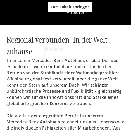
Zum Inhalt springen
Anbieter
Regional verbunden. In der Welt
Anbieter
zuhause.
Übersicht
In unserem Mercedes-Benz Autohaus erlebst Du, was
es bedeutet, wenn ein familiärer mittelständischer
Betrieb von der Strahlkraft einer Weltmarke profitiert.
Wir sind regional fest verwurzelt, aber die ganze Welt
kennt den Stern auf unserem Dach. Wir schätzen
unbürokratische Prozesse und Flexibilität – gleichzeitig
Startseite
können wir auf die Innovationskraft und Stärke eines
Ansprechpartner
global erfolgreichen Konzerns vertrauen.
finden
Beratung
Die Vielfalt der ausgeübten Berufe in unserem
vereinbaren
Mercedes-Benz Autohaus zeichnet uns aus – ebenso wie
Servicetermin
die individuellen Fähigkeiten aller Mitarbeitenden. Was