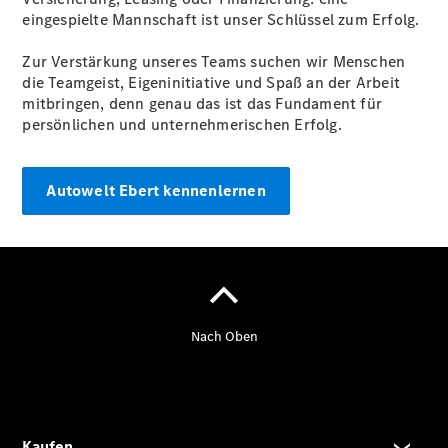
eingespielte Mannschaft ist unser Schlüssel zum Erfolg.
Zur Verstärkung unseres Teams suchen wir Menschen
Übersicht
die Teamgeist, Eigeninitiative und Spaß an der Arbeit
140 Jahre
mitbringen, denn genau das ist das Fundament für
Innovation
persönlichen und unternehmerischen Erfolg.
Mercedes-
Benz
Store
Autowelt Ebert kennenlernen
Neuwagenangebote
EQA Leasing
Privatkunden
Leasing
Privatkunden
Leasing