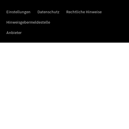
Limousine -
elektrisch
EQS
Limousine -
elektrisch
C-Klasse
Limousine
C-Klasse
Limousine -
elektrisch
E-Klasse
Limousine
S-Klasse
Limousine
S-Klasse
Lang
Mercedes-
Maybach S-
Klasse
SUVs