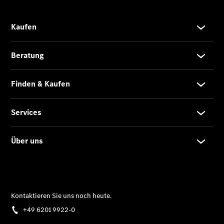
Limousine -
elektrisch
EQS
Limousine -
elektrisch
C-Klasse
Limousine
C-Klasse
Limousine -
elektrisch
E-Klasse
Limousine
S-Klasse
Limousine
S-Klasse
Lang
Mercedes-
Maybach S-
Klasse
SUVs