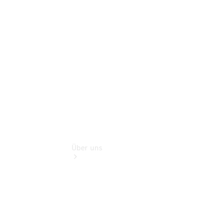
Benz Rent
Gebrauchtwagensuche
Finanzdienste
Digitale
Extras
Über uns