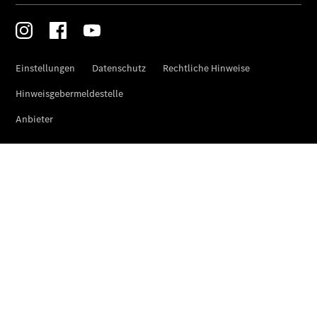
Der neue
GLA
Der neue
elektrische
GLA
EQA –
elektrisch
EQE SUV –
elektrisch
EQS SUV –
elektrisch
G-Klasse –
elektrisch
Mercedes-
Maybach
EQS SUV –
elektrisch