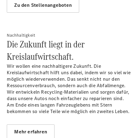
Zu den Stellenangeboten
Übersicht
140 Jahre
Nachhaltigkeit
Innovation
Die Zukunft liegt in der
Mercedes-
Benz
Kreislaufwirtschaft.
Store
Neuwagenangebote
Wir wollen eine nachhaltigere Zukunft. Die
Kreislaufwirtschaft hilft uns dabei, indem wir so viel wie
möglich wiederverwenden. Das senkt nicht nur den
Ressourcenverbrauch, sondern auch die Abfallmenge.
Wir entwickeln Recycling-Materialien und sorgen dafür,
dass unsere Autos noch einfacher zu reparieren sind.
Am Ende eines langen Fahrzeuglebens mit Stern
EQA Leasing
bekommen so viele Teile wie möglich ein zweites Leben.
Privatkunden
Leasing
Privatkunden
Mehr erfahren
Leasing