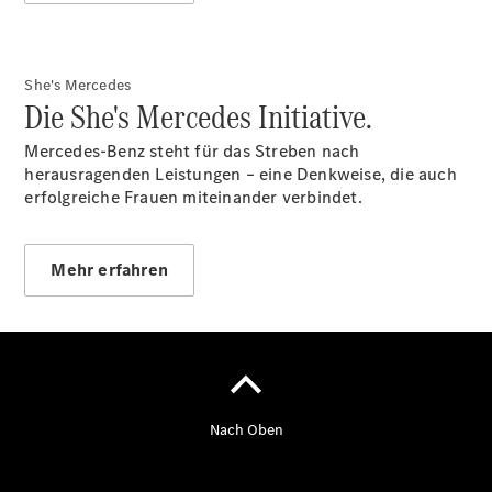
Gewerbekunden
Finanzierung
Privatkunden
Finanzierung
She's Mercedes
Gewerbekunden
Die She's Mercedes Initiative.
V-Klasse
V-Klasse
Mercedes-Benz steht für das Streben nach
Marco Polo
herausragenden Leistungen – eine Denkweise, die auch
Limousinen
erfolgreiche Frauen miteinander verbindet.
Mehr erfahren
Der
elektrische
CLA mit EQ-
Technologie
Der neue
CLA
EQE