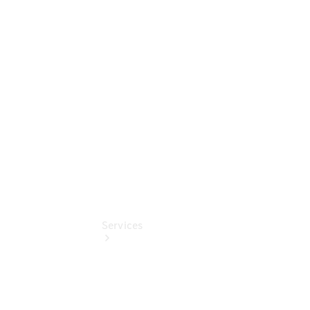
Sterne -
elektrisch
Mercedes-
Benz
Online
Store
Services