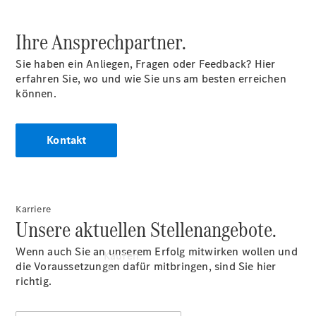
vereinbaren
Probefahrt
Ihre Ansprechpartner.
vereinbaren
Konfigurator
Sie haben ein Anliegen, Fragen oder Feedback? Hier
Modellübersicht
erfahren Sie, wo und wie Sie uns am besten erreichen
Tel: +49
können.
6201 9922-
0
Kontakt
Karriere
Unsere aktuellen Stellenangebote.
Wenn auch Sie an unserem Erfolg mitwirken wollen und
Kaufen
die Voraussetzungen dafür mitbringen, sind Sie hier
richtig.