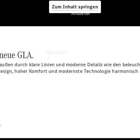
Zum Inhalt springen
Anbieter
Anbieter
 neue GLA.
Übersicht
ußen durch klare Linien und moderne Details wie den beleucht
esign, hoher Komfort und modernste Technologie harmonisch 
Startseite
Ansprechpartner
finden
Beratung
n
vereinbaren
Servicetermin