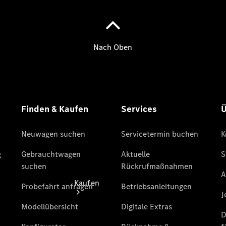
vereinbaren
Probefahrt
vereinbaren
Konfigurator
Modellübersicht
Tel: +49
6201 9922-
0
Kaufen