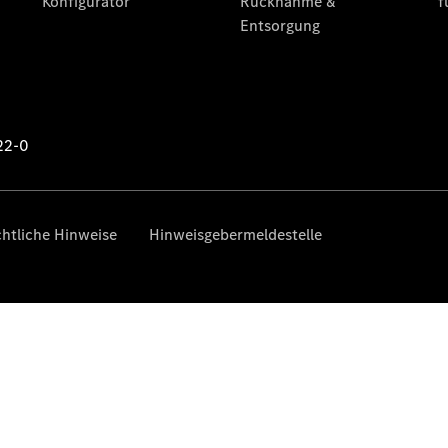
Übersicht
140 Jahre
Innovation
Mercedes-
Benz
Store
Neuwagenangebote
EQA Leasing
Privatkunden
Leasing
Privatkunden
Leasing