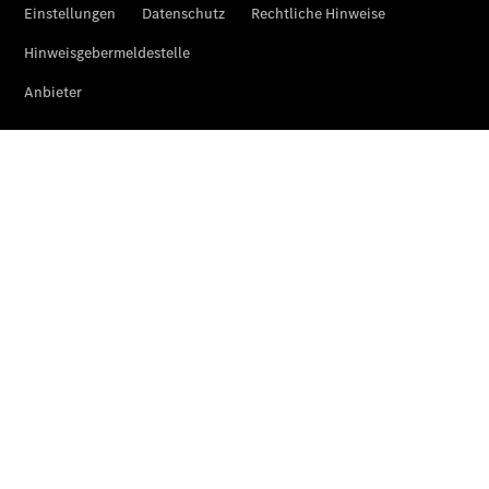
Der neue
GLA
Der neue
elektrische
GLA
EQA –
elektrisch
EQE SUV –
elektrisch
EQS SUV –
elektrisch
G-Klasse –
elektrisch
Mercedes-
Maybach
EQS SUV –
elektrisch