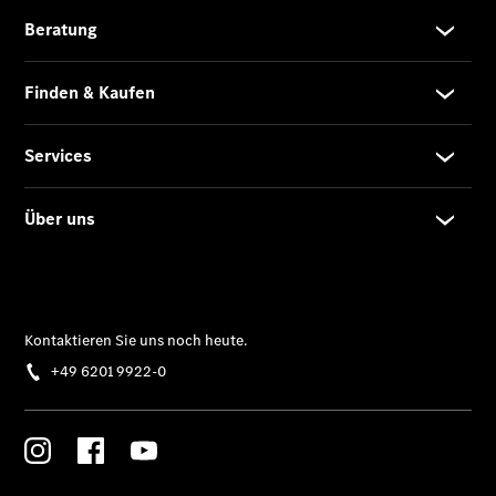
Limousine -
elektrisch
EQS
Limousine -
elektrisch
C-Klasse
Limousine
C-Klasse
Limousine -
elektrisch
E-Klasse
Limousine
S-Klasse
Limousine
S-Klasse
Lang
Mercedes-
Maybach S-
Klasse
SUVs