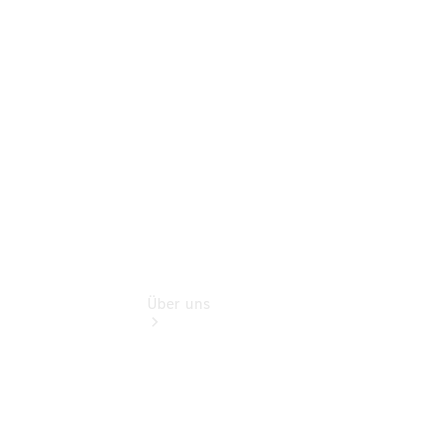
Benz Rent
Gebrauchtwagensuche
Finanzdienste
Digitale
Extras
Über uns