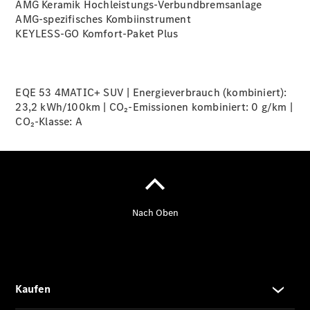
Gewerbekunden
AMG Keramik
Hochleistungs-Verbundbremsanlage
Finanzierung
AMG-spezifisches Kombiinstrument
Privatkunden
KEYLESS-GO Komfort-Paket
Plus
Finanzierung
Gewerbekunden
V-Klasse
V-Klasse
EQE 53 4MATIC+ SUV | Energieverbrauch (kombiniert):
Marco Polo
23,2 kWh/100km | CO₂-Emissionen kombiniert: 0 g/km |
Limousinen
CO₂-Klasse:
A
Der
elektrische
CLA mit EQ-
Technologie
Der neue
CLA
EQE