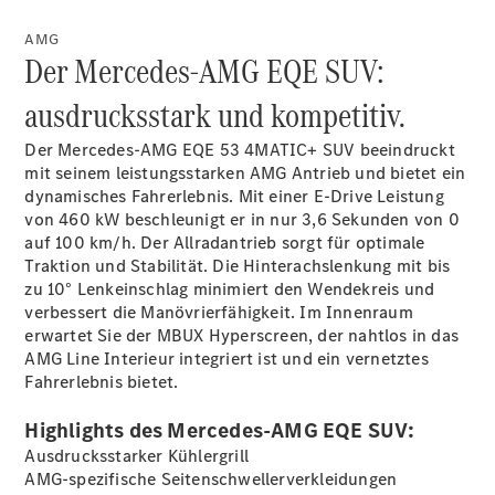
AMG
Der Mercedes-AMG EQE SUV:
Übersicht
ausdrucksstark und kompetitiv.
140 Jahre
Innovation
Der Mercedes-AMG EQE 53 4MATIC+ SUV beeindruckt
Mercedes-
mit seinem leistungsstarken AMG Antrieb und bietet ein
Benz
dynamisches Fahrerlebnis. Mit einer E-Drive Leistung
Store
von 460 kW beschleunigt er in nur 3,6 Sekunden von 0
Neuwagenangebote
auf 100 km/h. Der Allradantrieb sorgt für optimale
Traktion und Stabilität. Die Hinterachslenkung mit bis
zu 10° Lenkeinschlag minimiert den Wendekreis und
verbessert die Manövrierfähigkeit. Im Innenraum
erwartet Sie der MBUX Hyperscreen, der nahtlos in das
AMG Line Interieur integriert ist und ein vernetztes
Fahrerlebnis bietet.
EQA Leasing
Privatkunden
Highlights des Mercedes-AMG EQE SUV:
Leasing
Privatkunden
Ausdrucksstarker Kühlergrill
Leasing
AMG-spezifische Seitenschwellerverkleidungen