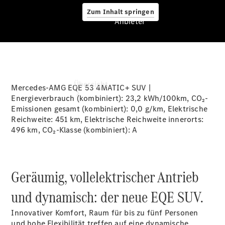
Zum Inhalt springen
Anbieter
Anbieter
Übersicht
Mercedes-AMG EQE 53 4MATIC+ SUV |
Energieverbrauch (kombiniert):
23,2 kWh/100km
, CO₂-
Emissionen gesamt (kombiniert):
0,0 g/km
, Elektrische
Reichweite:
451 km
, Elektrische Reichweite innerorts:
496 km
, CO₂-Klasse (kombiniert): A
Startseite
Geräumig, vollelektrischer Antrieb
Ansprechpartner
finden
und dynamisch: der neue EQE SUV.
Beratung
vereinbaren
Innovativer Komfort, Raum für bis zu fünf Personen
Servicetermin
und hohe Flexibilität treffen auf eine dynamische