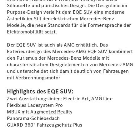
vereinbaren
Silhouette und puristisches Design. Die Designlinie im
Probefahrt
Purpose-Design verleiht dem EQE SUV eine moderne
vereinbaren
Ästhetik im Stil der elektrischen Mercedes-Benz
Konfigurator
Modelle, die neue Standards für die Formensprache der
Modellübersicht
Elektromobilität setzt.
Tel: +49
6201 9922-
Der EQE SUV ist auch als AMG erhältlich. Das
0
Exterieurdesign des Mercedes-AMG EQE SUV kombiniert
den Purismus der Mercedes-Benz Modelle mit
charakteristischen Designelementen von Mercedes-AMG
und unterscheidet sich damit deutlich von Fahrzeugen
mit Verbrennungsmotor
Highlights des EQE SUV:
Zwei Ausstattungslinien: Electric Art, AMG Line
Flexibles Ladesystem Pro
MBUX mit Augmented Reality
Kaufen
Panorama-Schiebedach
GUARD 360° Fahrzeugschutz Plus