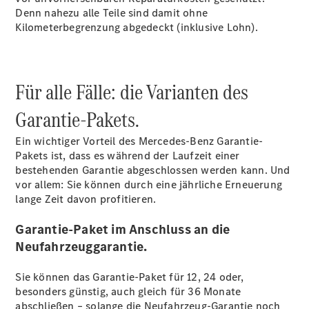
Denn nahezu alle Teile sind damit ohne
Kilometerbegrenzung abgedeckt (inklusive
Lohn).
Reifen- und
Komplettradschutz
Für alle Fälle: die Varianten des
EU-
Reifenlabel
Garantie-Pakets.
Teile &
Zubehör
Ein wichtiger Vorteil des Mercedes-Benz Garantie-
Telefonie &
Pakets ist, dass es während der Laufzeit einer
Multimedia
bestehenden Garantie abgeschlossen werden kann. Und
Pannen- &
vor allem: Sie können durch eine jährliche Erneuerung
Unfallhilfe
lange Zeit davon profitieren.
Reparatur
&
Garantie-Paket im Anschluss an die
Werkstatt
Neufahrzeuggarantie.
Sie können das Garantie-Paket für 12, 24 oder,
besonders günstig, auch gleich für 36 Monate
abschließen – solange die Neufahrzeug-Garantie noch