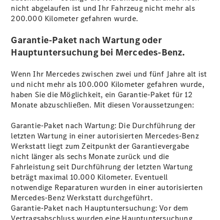
nicht abgelaufen ist und Ihr Fahrzeug nicht mehr als
200.000 Kilometer gefahren
wurde.
Garantie-Paket nach Wartung oder
Unfallreparaturen
Hauptuntersuchung bei Mercedes-Benz.
SmallRepair
KomplettService-
Wenn Ihr Mercedes zwischen zwei und fünf Jahre alt ist
Paket
und nicht mehr als 100.000 Kilometer gefahren wurde,
Wartungs-
haben Sie die Möglichkeit, ein Garantie-Paket für 12
Paket
Monate
abzuschließen.
Mit diesen Voraussetzungen:
Garantie-
Paket
Garantie-Paket nach Wartung: Die Durchführung der
Mercedes
letzten Wartung in einer autorisierten Mercedes-Benz
me
Werkstatt liegt zum Zeitpunkt der Garantievergabe
nicht länger als sechs Monate zurück und die
Fahrleistung seit Durchführung der letzten Wartung
beträgt maximal 10.000 Kilometer. Eventuell
notwendige Reparaturen wurden in einer autorisierten
Mercedes-Benz Werkstatt durchgeführt.
Garantie-Paket nach
Hauptuntersuchung
: Vor dem
Vertragsabschluss wurden eine Hauptuntersuchung