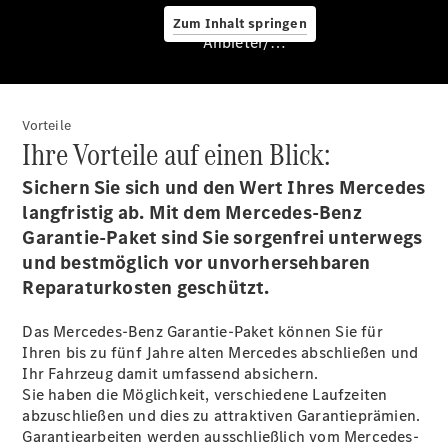
Zum Inhalt springen
Anbieter/Datenschutz
Ansprechpartner
Vorteile
Probefahrt
Ihre Vorteile auf einen Blick:
Kontaktformular
Karriere
Sichern Sie sich und den Wert Ihres Mercedes
langfristig ab. Mit dem Mercedes-Benz
Garantie-Paket sind Sie sorgenfrei unterwegs
und bestmöglich vor unvorhersehbaren
Reparaturkosten
geschützt
.
Stellenangebote
Das Mercedes-Benz Garantie-Paket können Sie für
Marco Polo
Ihren bis zu fünf Jahre alten Mercedes abschließen und
Experten
Ihr Fahrzeug damit umfassend
absichern
.
Sie haben die Möglichkeit, verschiedene Laufzeiten
abzuschließen und dies zu attraktiven Garantieprämien.
Garantiearbeiten werden ausschließlich vom Mercedes-