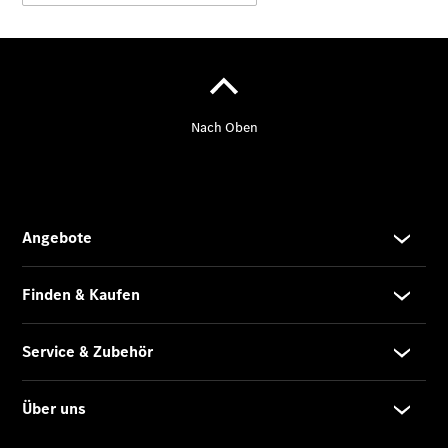
Unfallreparaturen
SmallRepair
KomplettService-
Paket
Wartungs-
Paket
Garantie-
Paket
Mercedes
me