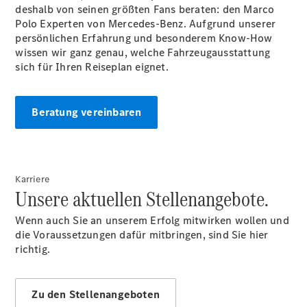
deshalb von seinen größten Fans beraten: den Marco
Polo Experten von Mercedes-Benz. Aufgrund unserer
persönlichen Erfahrung und besonderem Know-How
wissen wir ganz genau, welche Fahrzeugausstattung
Reifen- und
sich für Ihren Reiseplan eignet.
Komplettradschutz
EU-
Reifenlabel
Beratung vereinbaren
Teile &
Zubehör
Telefonie &
Multimedia
Pannen- &
Karriere
Unfallhilfe
Unsere aktuellen Stellenangebote.
Reparatur
&
Wenn auch Sie an unserem Erfolg mitwirken wollen und
Werkstatt
die Voraussetzungen dafür mitbringen, sind Sie hier
richtig.
Zu den Stellenangeboten