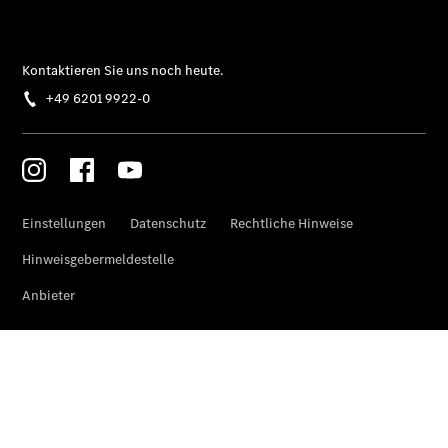
Aktuelles
Übersicht
#MakeYourMove