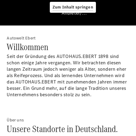
Zum Inhalt springen
Anbieter/Datenschutz
Ansprechpartner
Autowelt Ebert
Probefahrt
Willkommen
Kontaktformular
Karriere
Seit der Gründung des AUTOHAUS.EBERT 1898 sind
schon einige Jahre vergangen. Wir betrachten diesen
langen Zeitraum jedoch weniger als Alter, sondern eher
als Reifeprozess. Und als lernendes Unternehmen wird
das AUTOHAUS.EBERT mit zunehmenden Jahren immer
besser. Ein Grund mehr, auf die lange Tradition unseres
Unternehmens besonders stolz zu sein.
Stellenangebote
Marco Polo
Experten
Über uns
Unsere Standorte in Deutschland.