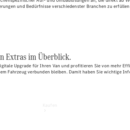
henspezifischer Auf- und Umbaulösungen an, die direkt ab We
vereinbaren
derungen und Bedürfnisse verschiedenster Branchen zu erfüllen
Beratung
vereinbaren
Servicetermin
vereinbaren
Tel: +49
6201 9922-
0
en Extras im Überblick.
gitale Upgrade für Ihren Van und profitieren Sie von mehr Effiz
 dem Fahrzeug verbunden bleiben. Damit haben Sie wichtige In
Kaufen