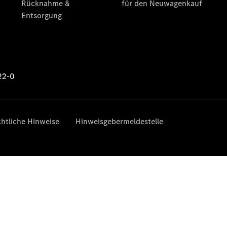
eSprinter
Pritschenfahrzeug
- elektrisch
Sprinter
Fahrgestell
eSprinter
Fahrgestell
- elektrisch
Vito
Vito
Kastenwagen
eVito
Kastenwagen
- elektrisch
Vito Mixto