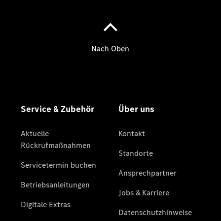
Gewerbekunden
Mercedes-
Benz
Store
Gebrauchtwagensuche
Elektrotransporter
Sprinter
Sprinter
Kastenwagen
eSprinter
Kastenwagen
- elektrisch
Sprinter
Tourer
Sprinter
Pritschenfahrzeug