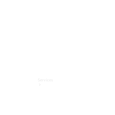
Umbaulösungen
Junge
Sterne
Digitale
Extras
Services