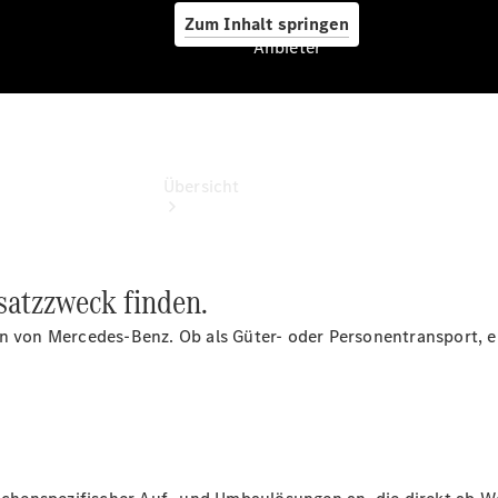
Zum Inhalt springen
Anbieter
Anbieter
Übersicht
nsatzzweck finden.
n von Mercedes‑Benz. Ob als Güter- oder Personentransport, el
Startseite
Modellübersicht
Konfigurator
Ansprechpartner
finden
Probefahrt