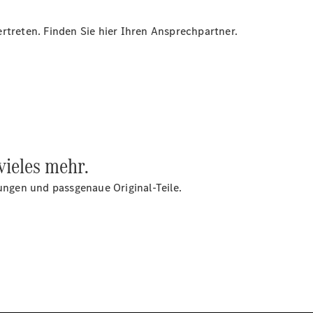
rtreten. Finden Sie hier Ihren Ansprechpartner.
Übersicht
Neuwagenangebote
vieles mehr.
Übersicht
Transporter
rungen und passgenaue Original-Teile.
Highlights
Leasing
Privatkunden
Leasing
Gewerbekunden
Finanzierung
Privatkunden
Finanzierung